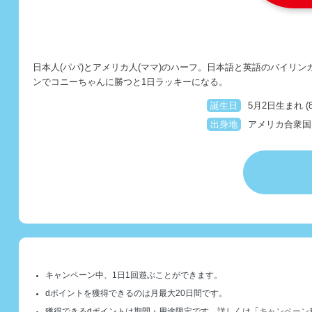
日本人(パパ)とアメリカ人(ママ)のハーフ。日本語と英語のバイ
ンでコニーちゃんに勝つと1日ラッキーになる。
誕生日
5月2日生まれ (
出身地
アメリカ合衆国
キャンペーン中、1日1回遊ぶことができます。
dポイントを獲得できるのは月最大20日間です。
獲得できるdポイントは期間・用途限定です。詳しくは「
キャンペーン